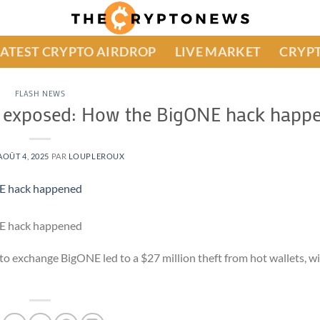
LATEST CRYPTO AIRDROP
LIVE MARKET
CRYPT
FLASH NEWS
eys exposed: How the BigONE hack happ
AOÛT 4, 2025
PAR
LOUPLEROUX
to exchange BigONE led to a $27 million theft from hot wallets, w