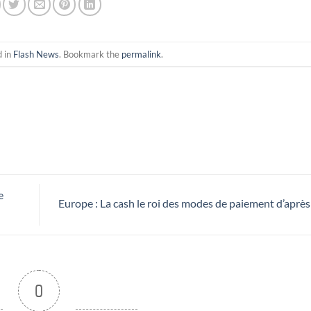
d in
Flash News
. Bookmark the
permalink
.
e
Europe : La cash le roi des modes de paiement d’aprè
0