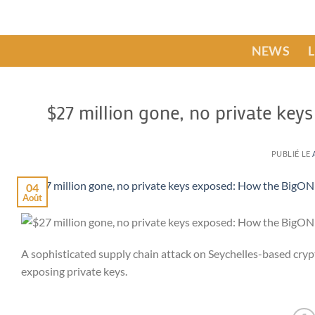
Passer
au
contenu
NEWS
$27 million gone, no private k
PUBLIÉ LE
04
Août
A sophisticated supply chain attack on Seychelles-based cryp
exposing private keys.