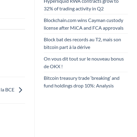
Hyperliquid RWA contracts grow to
32% of trading activity in Q2
Blockchain.com wins Cayman custody
license after MiCA and FCA approvals
Block bat des records au T2, mais son
bitcoin part à la dérive
On vous dit tout sur le nouveau bonus
de OKX !
Bitcoin treasury trade ‘breaking’ and
fund holdings drop 10%: Analysis
s la BCE