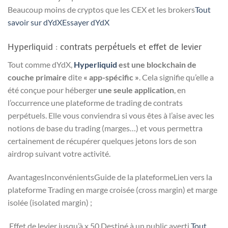
Beaucoup moins de cryptos que les CEX et les brokers
Tout
savoir sur dYdX
Essayer dYdX
Hyperliquid : contrats perpétuels et effet de levier
Tout comme dYdX,
Hyperliquid
est une blockchain de
couche primaire
dite
« app-spécific »
. Cela signifie qu’elle a
été conçue pour héberger
une seule application
, en
l’occurrence une plateforme de trading de contrats
perpétuels. Elle vous conviendra si vous êtes à l’aise avec les
notions de base du trading (marges…) et vous permettra
certainement de récupérer quelques jetons lors de son
airdrop suivant votre activité.
AvantagesInconvénientsGuide de la plateformeLien vers la
plateforme Trading en marge croisée (cross margin) et marge
isolée (isolated margin) ;
Effet de levier jusqu’à x 50 Destiné à un public averti
Tout