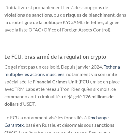
L’initiative est probablement liée à des soupçons de
violations de sanctions
, ou de
risques de blanchiment
, dans
la droite ligne de la politique KYC/AML de Tether, alignée
avec la liste OFAC (Office of Foreign Assets Control).
Le FCU, bras armé de la régulation crypto
Ce gel n’est pas un cas isolé. Depuis janvier 2024,
Tether a
multiplié les actions musclées
, notamment via son unité
spécialisée, le
Financial Crimes Unit (FCU)
, mise en place
avec TRM Labs et le réseau Tron. Rien qu’en six mois, ce
commando anti-criminalité a déjà gelé
126 millions de
dollars
d’USDT.
Le FCU a notamment visé les fonds liés à l’
exchange
Garantex
, basé en Russie, et désormais sous
sanctions
OFAC
. Le même jour que son gel en mars, l’exchange