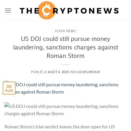
Passer
au
contenu
FLASH NEWS
US DOJ could still pursue money
laundering, sanctions charges against
Roman Storm
PUBLIÉ LE
AOÛT 6, 2025
PAR
LOUPLEROUX
06
Août
Roman Storm’s trial verdict leaves the door open for US