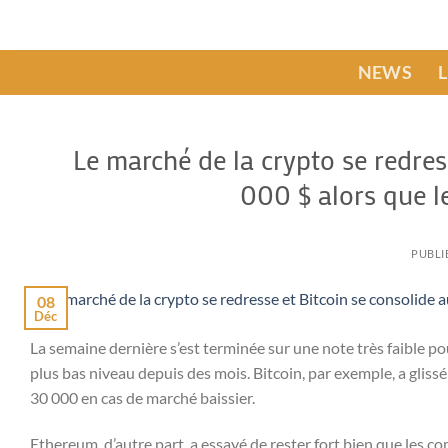
Passer
au
contenu
NEWS
Le marché de la crypto se redres
000 $ alors que l
PUBLI
08
Déc
La semaine dernière s’est terminée sur une note très faible po
plus bas niveau depuis des mois. Bitcoin, par exemple, a glissé
30 000 en cas de marché baissier.
Ethereum, d’autre part, a essayé de rester fort bien que les co