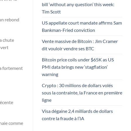
bill ‘without any question’ this week:
Tim Scott
 un rebond
US appellate court mandate affirms Sam
Bankman-Fried conviction
la chute
Vente massive de Bitcoin : Jim Cramer
 vert
dit vouloir vendre ses BTC
Bitcoin price coils under $65K as US
PMI data brings new ‘stagflation’
 a fortement
warning
Crypto : 30 millions de dollars volés
sous la contrainte, la France en première
ligne
récente
Visa dégaine 2,4 milliards de dollars
contre la fraude à l’IA
onnaie comme