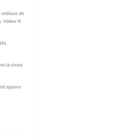
 millions de
s. Valeur K
NA),
nt la chute
est apparu