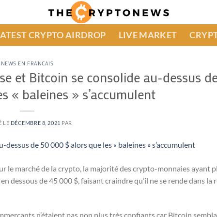
LATEST CRYPTO AIRDROP
LIVE MARKET
CRYPT
NEWS EN FRANCAIS
se et Bitcoin se consolide au-dessus d
es « baleines » s’accumulent
É LE
DÉCEMBRE 8, 2021
PAR
ur le marché de la crypto, la majorité des crypto-monnaies ayant p
 en dessous de 45 000 $, faisant craindre qu’il ne se rende dans la 
mmerçants n’étaient pas non plus très confiants car Bitcoin semblait