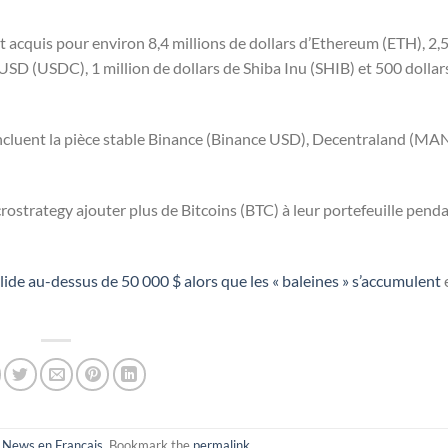
nt acquis pour environ 8,4 millions de dollars d’Ethereum (ETH), 2,5
 USD (USDC), 1 million de dollars de Shiba Inu (SHIB) et 500 dollar
incluent la pièce stable Binance (Binance USD), Decentraland (MA
trategy ajouter plus de Bitcoins (BTC) à leur portefeuille penda
lide au-dessus de 50 000 $ alors que les « baleines » s’accumulent
n
News en Francais
. Bookmark the
permalink
.