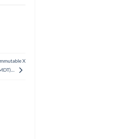
 Immutable X
 (MDT)…