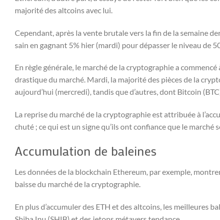
majorité des altcoins avec lui.
Cependant, après la vente brutale vers la fin de la semaine 
sain en gagnant 5% hier (mardi) pour dépasser le niveau de 5
En règle générale, le marché de la cryptographie a commencé à
drastique du marché. Mardi, la majorité des pièces de la crypto
aujourd’hui (mercredi), tandis que d’autres, dont Bitcoin (BT
La reprise du marché de la cryptographie est attribuée à l’acc
chuté ; ce qui est un signe qu’ils ont confiance que le marché se
Accumulation de baleines
Les données de la blockchain Ethereum, par exemple, montrent 
baisse du marché de la cryptographie.
En plus d’accumuler des ETH et des altcoins, les meilleure
Shiba Inu (SHIB) et des jetons métavers tendance